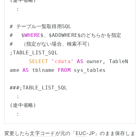
(途中省略)

  :

# テーブル一覧取得用SQL

# 　$
WHERE
$、$ADDWHERE$のどちらかを指定

# 　（指定がない場合、検索不可）

;TABLE_LIST_SQL

SELECT
'
cdata
'
AS
 owner, TableN
ame 
AS
 tblname 
FROM
 sys_tables

###;TABLE_LIST_SQL

  :

(途中省略)

変更したら
文字コード
が元の「
EUC
-JP」のまま保存しま