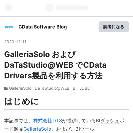
CData Software Blog
読者になる
2020
-
12
-
11
GalleriaSolo および
DaTaStudio@WEB でCData
Drivers製品を利用する方法
GalleriaSolo
DaTaStudio@WEB
BI
JDBC
はじめに
本記事では、
株式会社DTS
が提供しているBI
ダッシュ
ボ
ード製品
GalleriaSolo
、および、BIツール