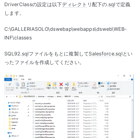
DriverClassの設定は以下
ディレクト
リ配下の.
sql
で定義
します。
C:\GALLERIASOLO\dswebap\webapps\dsweb\WEB-
INF\classes
SQL92.
sql
ファイルをもとに複製して
Salesforce
.
sql
とい
ったファイルを作成してください。