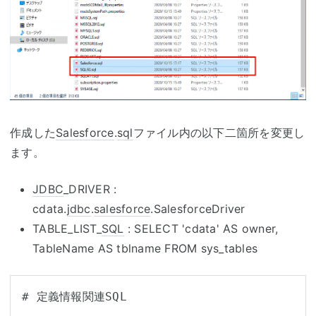
作成した
Salesforce
.
sql
ファイル内の以下二箇所を変更し
ます。
JDBC
_DRIVER :
cdata.
jdbc
.
salesforce
.SalesforceDriver
TABLE_LIST_
SQL
: SELECT 'cdata' AS owner,
TableName AS tblname FROM sys_tables
# 定義情報関連SQL
