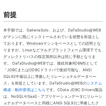
前提
本手順では、GalleriaSolo、および、DaTaStudio@WEB
がマシンに既にインストールされている状態を前提とし
ております。
Windows
マシンをベースとしての説明とな
りますが、
Linux
など
マルチプラットフォーム
環境下でも
ディレクト
リパスの指定箇所以外は同じ手順となりま
す。 DaTaStudio@WEBでは、接続対象
RDBMS
として
「
JDBC
または
ODBC
ドライバで接続可能な、
ANSI
SQL92中級以上に準拠したリレーショナルデータベー
ス」を前提としています。DaTaStudio@WEBの
システム
構成・動作環境はこちら
です。CData
JDBC
Drivers製品
は、NoSQLや
SaaS
・アプリケーションデータにリレーシ
ョナルデータベースと同様に
ANSI
SQL92に準拠したク