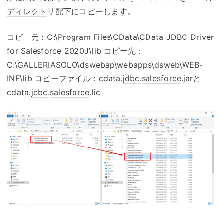
ディレクト
リ配下にコピーします。
コピー元：C:\Program Files\CData\CData
JDBC
Driver
for
Salesforce
2020J\lib コピー先：
C:\GALLERIASOLO\dswebap\webapps\dsweb\WEB-
INF\lib コピーファイル：cdata.
jdbc
.
salesforce
.jarと
cdata.
jdbc
.
salesforce
.lic